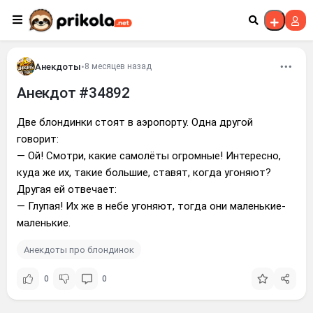
Перейти к контенту
Анекдоты
•
8 месяцев назад
Анекдот #34892
Две блондинки стоят в аэропорту. Одна другой
говорит:
— Ой! Смотри, какие самолёты огромные! Интересно,
куда же их, такие большие, ставят, когда угоняют?
Другая ей отвечает:
— Глупая! Их же в небе угоняют, тогда они маленькие-
маленькие.
Анекдоты про блондинок
0
0