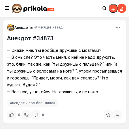
Перейти к контенту
Анекдоты
•
8 месяцев назад
Анекдот #34873
— Скажи мне, ты вообще дружишь с мозгами?
— В смысле? Это часть меня, с ней не надо дружить,
это, блин, так же, как "ты дружишь с пальцем? " или "а
ты дружишь с волосами на ноге? ", утром просыпаешься
и говоришь: "Привет, мозги, как вам спалось? Что
кушать будем? "
— Все-все, успокойся. Не дружишь, и не надо...
Анекдоты про блондинок
0
0