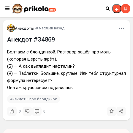
Перейти к контенту
Анекдоты
•
8 месяцев назад
Анекдот #34869
Болтаем с блондинкой. Разговор зашёл про моль
(которая шерсть жрёт).
(Б) — А как выглядит нафталин?
(Я) — Таблетки. Большие, круглые. Или тебя структурная
формула интересует?
Она аж круассаном подавилась.
Анекдоты про блондинок
0
0