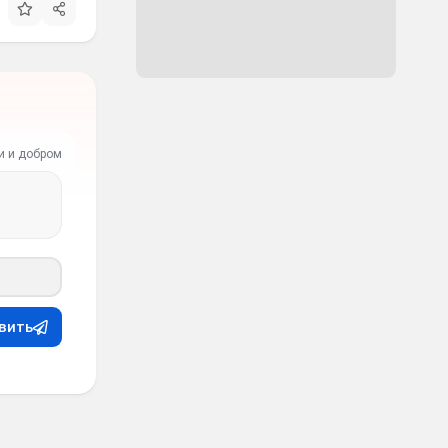
и и добром
вить