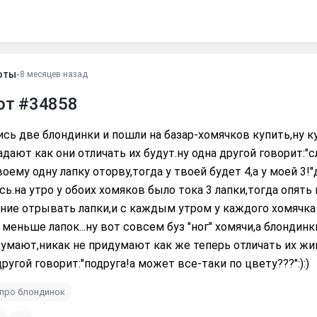
оты
•
8 месяцев назад
от #34858
сь две блондинки и пошли на базар-хомячков купить,ну к
дают как они отличать их будут.ну одна другой говорит:"сл
воему одну лапку оторву,тогда у твоей будет 4,а у моей 3!"
сь.на утро у обоих хомяков было тока 3 лапки,тогда опять
ние отрывать лапки,и с каждым утром у каждого хомячка
меньше лапок...ну вот совсем буз "ног" хомячи,а блондинк
умают,никак не придумают как же теперь отличать их жи
другой говорит:"подруга!а может все-таки по цвету???":):)
про блондинок