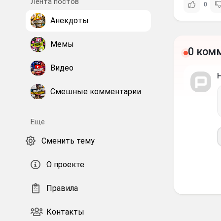
Лента постов
0
Анекдоты
Мемы
0 ком
Видео
Смешные комментарии
Еще
Сменить тему
О проекте
Правила
Контакты