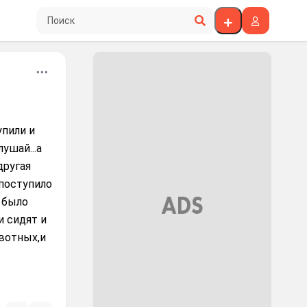
Поиск по сайту
упили и
ушай...а
другая
 поступило
 было
и сидят и
вотных,и