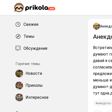
Перейти к контенту
Свежее
Анекд
Анекд
Темы
Встретили
Обсуждения
думают га
давай я с
Горячие темы
согласила
Новости
предложе
меньше и 
Приколы
думают-д
тут одна 
Интересное
Анекдоты 