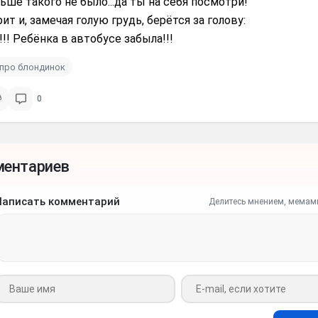
аньше такого не было...да ты на себя посмотри!
ит и, замечая голую грудь, берётся за голову:
!!! Ребёнка в автобусе забыла!!!
про блондинок
0
ментариев
Написать комментарий
Делитесь мнением, мемам
Ваше имя
Ваш e-mail