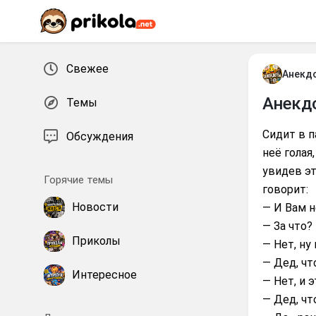
Перейти к контенту
Свежее
Анекд
Анекд
Темы
Сидит в п
Обсуждения
неё голая
увидев эт
Горячие темы
говорит:
Новости
— И Вам н
— За что?
Приколы
— Нет, ну
— Дед, чт
Интересное
— Нет, и 
— Дед, чт