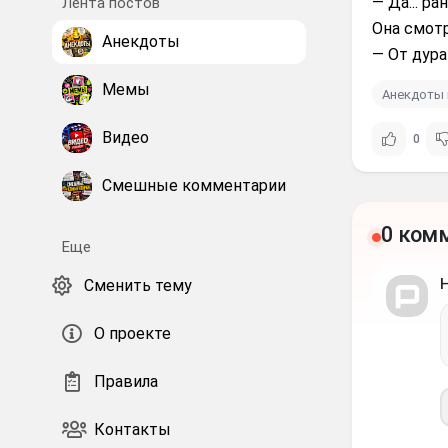
— Да... р
Лента постов
Она смотр
Анекдоты
— От дура
Мемы
Анекдоты 
Видео
0
Смешные комментарии
0 ком
Еще
Сменить тему
О проекте
Правила
Контакты