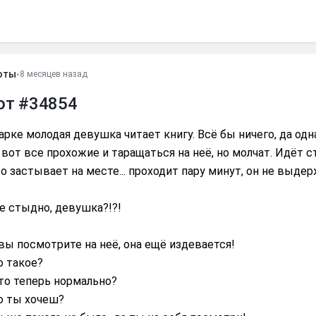
оты
•
8 месяцев назад
от #34854
арке молодая девушка читает книгу. Всё бы ничего, да одн
, вот все прохожие и таращаться на неё, но молчат. Идёт с
о застывает на месте... проходит пару минут, он не выде
е стыдно, девушка?!?!
 вы посмотрите на неё, она ещё издевается!
о такое?
это теперь нормально?
о ты хочеш?