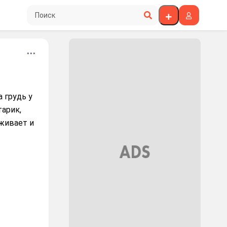
Поиск по сайту
а грудь у
тарик,
рживает и