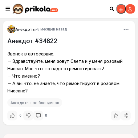
Перейти к контенту
Анекдоты
•
8 месяцев назад
Анекдот #34822
Звонок в автосервис:
— Здравствуйте, меня зовут Света и у меня розовый
Ниссан. Мне что-то надо отремонтировать!
— Что именно?
— А вы что, не знаете, что ремонтируют в розовом
Ниссане?
Анекдоты про блондинок
0
0