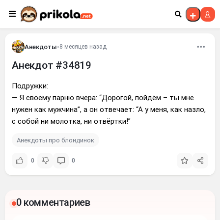
Перейти к контенту
Анекдоты
•
8 месяцев назад
Анекдот #34819
Подружки:
— Я своему парню вчера: “Дорогой, пойдём – ты мне
нужен как мужчина”, а он отвечает: “А у меня, как назло,
с собой ни молотка, ни отвёртки!”
Анекдоты про блондинок
0
0
0 комментариев