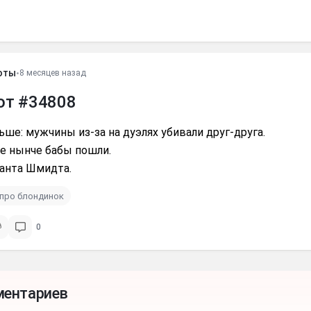
оты
•
8 месяцев назад
от #34808
ьше: мужчины из-за на дуэлях убивали друг-друга.
те нынче бабы пошли.
нанта Шмидта.
про блондинок
0
ментариев