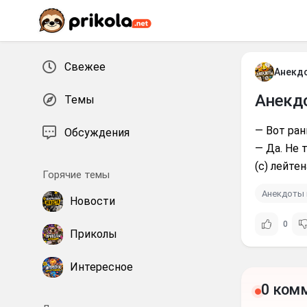
Перейти к контенту
Свежее
Анекд
Анекд
Темы
— Вот ран
Обсуждения
— Да. Не 
(с) лейте
Горячие темы
Анекдоты 
Новости
0
Приколы
Интересное
0 ком