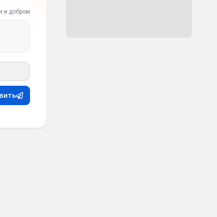
и и добром
вить