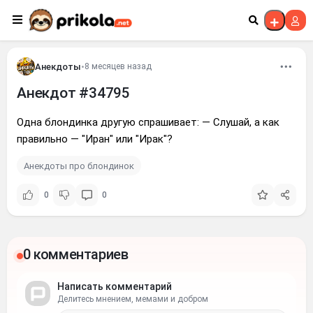
Перейти к контенту
Анекдоты
•
8 месяцев назад
Анекдот #34795
Одна блондинка другую спрашивает: — Слушай, а как
правильно — "Иран" или "Ирак"?
Анекдоты про блондинок
0
0
0 комментариев
Написать комментарий
Делитесь мнением, мемами и добром