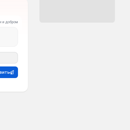
и и добром
вить