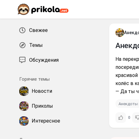
Перейти к контенту
Свежее
Анекд
Анекд
Темы
На перек
Обсуждения
посередин
красивой
Горячие темы
колёс в к
Новости
— Да ты ч
Анекдоты 
Приколы
0
Интересное