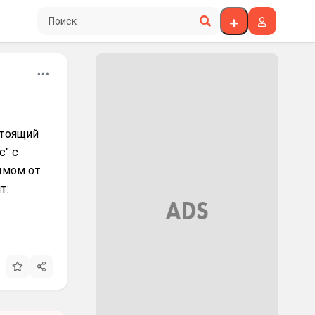
Поиск по сайту
стоящий
с" с
ымом от
т: