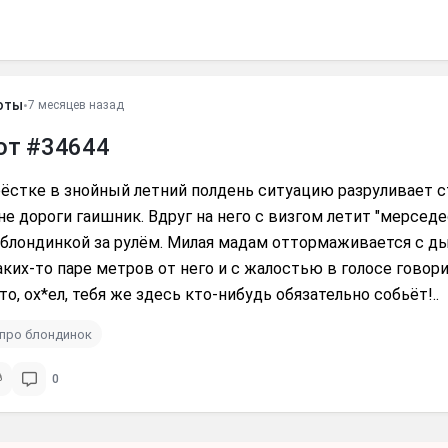
оты
•
7 месяцев назад
от #34644
рёстке в знойный летний полдень ситуацию разруливает 
е дороги гаишник. Вдруг на него с визгом летит "мерседе
 блондинкой за рулём. Милая мадам оттормаживается с д
аких-то паре метров от него и с жалостью в голосе говори
то, ох*ел, тебя же здесь кто-нибудь обязательно собьёт!..
про блондинок
0