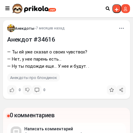
Перейти к контенту
Анекдоты
•
7 месяцев назад
Анекдот #34616
— Ты ей уже сказал о своих чувствαх?
— Нет, у нее парень есть...
— Ну ты подожди еще... У нее и будут. .
Анекдоты про блондинок
0
0
0 комментариев
Написать комментарий