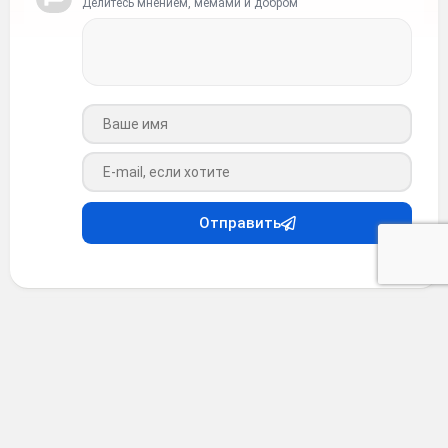
Делитесь мнением, мемами и добром
Ваше имя
Ваш e-mail
Отправить
Анекдоты
•
7 месяцев назад
Анекдот #34604
Про логику блондинок.
Она у них таки есть! Это у других иной раз нету. У меня