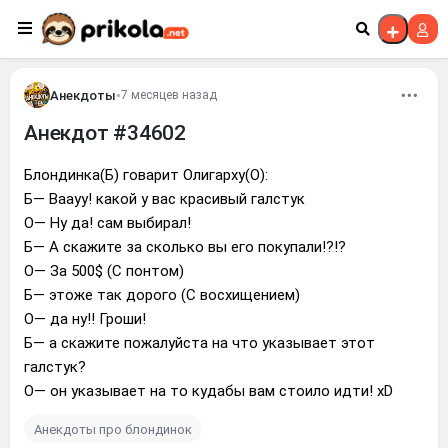
Перейти к контенту
Анекдоты
•
7 месяцев назад
Анекдот #34602
Блондинка(Б) говарит Олигарху(О):
Б— Ваауу! какой у вас красивый галстук
О— Ну да! сам выбирал!
Б— А скажите за сколько вы его покупали!?!?
О— За 500$ (С понтом)
Б— этоже так дорого (С восхищением)
О— да ну!! Гроши!
Б— а скажите пожалуйста на что указывает этот
галстук?
О— он указывает на то кудабы вам стоило идти! xD
Анекдоты про блондинок