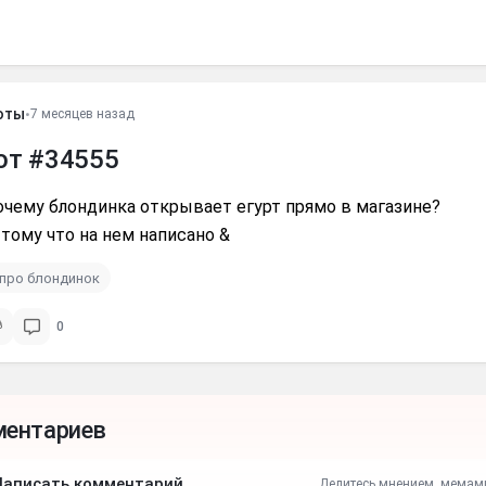
оты
•
7 месяцев назад
от #34555
очему блондинка открывает егурт прямо в магазине?
 тому что на нем написано &
про блондинок
0
ментариев
Написать комментарий
Делитесь мнением, мемам