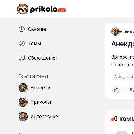
Перейти к контенту
Свежее
Анекд
Анекд
Темы
Врпрос: п
Обсуждения
Ответ: по
Горячие темы
Анекдоты 
Новости
0
Приколы
Интересное
0 ком